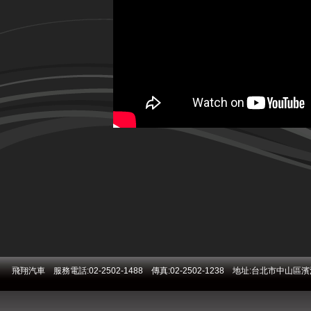
飛翔汽車 服務電話:02-2502-1488 傳真:02-2502-1238 地址:台北市中山區濱江街271號 E-