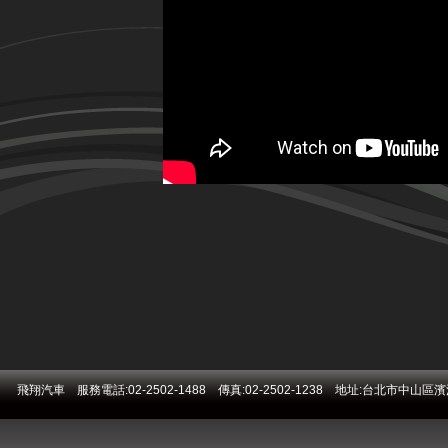
飛翔汽車 服務電話:02-2502-1488 傳真:02-2502-1238 地址:台北市中山區濱江街271號 E-