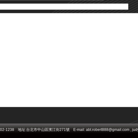
238 地址:台北市中山區濱江街271號 E-mail: abt.robert888@gmail.com , judy@d